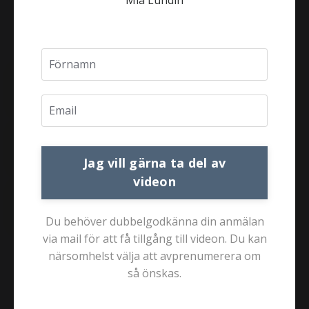
Prices
Blood tests
Jag vill gärna ta del av
videon
Health Questionaire
Du behöver dubbelgodkänna din anmälan
via mail för att få tillgång till videon. Du kan
närsomhelst välja att avprenumerera om
Book here
så önskas.