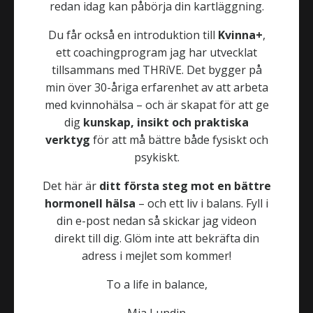
redan idag kan påbörja din kartläggning.
Before you book your appointment, please
read through the following:
Du får också en introduktion till
Kvinna+
,
ett coachingprogram jag har utvecklat
I will not be able to prescribe your hormones.
tillsammans med THRiVE. Det bygger på
However, I will be able to make recommendations that
min över 30-åriga erfarenhet av att arbeta
can be brought to your doctor or nurse practitioner.
med kvinnohälsa – och är skapat för att ge
dig
kunskap, insikt och praktiska
I will only be available for medical questions during
verktyg
för att må bättre både fysiskt och
your meeting with me and not via email or text in
psykiskt.
between meetings.
Det här är
ditt första steg mot en bättre
Cancellations made later than 48 hours prior to your
hormonell hälsa
– och ett liv i balans. Fyll i
meeting will be charged in full.
din e-post nedan så skickar jag videon
direkt till dig. Glöm inte att bekräfta din
Some of the text on next page will be in Swedish, but
adress i mejlet som kommer!
as soon as you book you will get all info in English.
To a life in balance,
Read about Mia Lundin here
Mia Lundin